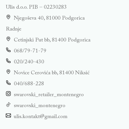
Ulis d.o.o. PIB – 02230283
Njegoševa 40, 81000 Podgorica
Radnje
Cetinjski Put bb, 81400 Podgorica
068/79-71-79
020/240-430
Novice Cerovića bb, 81400 Niksić
040/688-228
swarovski_retailer_montenegro
swarovski_montenegro
ulis.kontakt@gmail.com