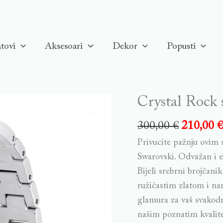
tovi
Aksesoari
Dekor
Popusti
Crystal Rock s
300,00
€
210,00
Privucite pažnju ovim 
Swarovski. Odvažan i e
Bijeli srebrni brojčani
ružičastim zlatom i na
glamura za vaš svakodn
našim poznatim kvalit