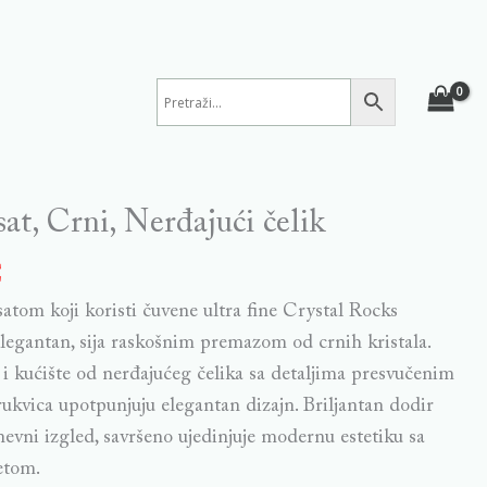
at, Crni, Nerđajući čelik
€
satom koji koristi čuvene ultra fine Crystal Rocks
legantan, sija raskošnim premazom od crnih kristala.
k i kućište od nerđajućeg čelika sa detaljima presvučenim
rukvica upotpunjuju elegantan dizajn. Briljantan dodir
evni izgled, savršeno ujedinjuje modernu estetiku sa
etom.