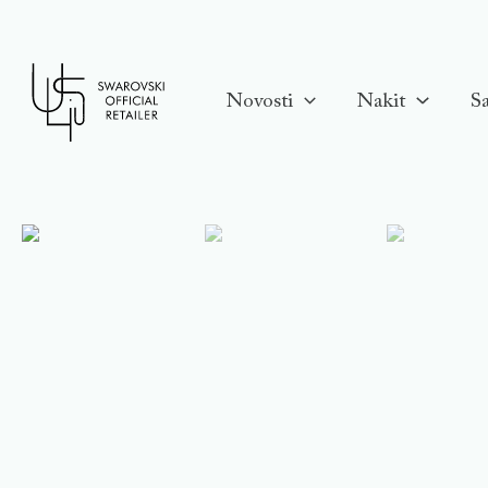
Skip
to
content
Novosti
Nakit
Sa