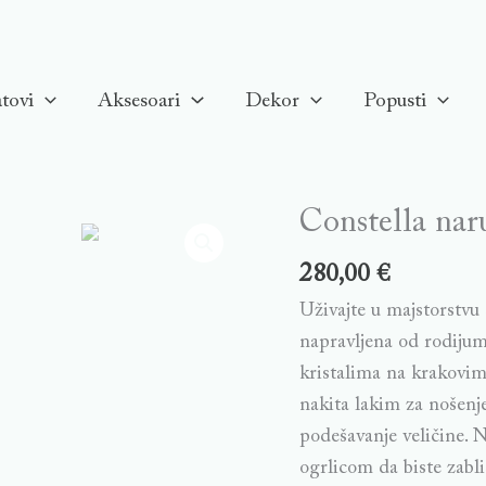
tovi
Aksesoari
Dekor
Popusti
Constella nar
Constella
narukvica,
280,00
€
Bijela,
Uživajte u majstorstvu 
Rodinirano
napravljena od rodijum
quantity
kristalima na krakovim
nakita lakim za nošen
podešavanje veličine. 
ogrlicom da biste zabli