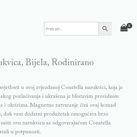
ukvica, Bijela, Rodinirano
svjetlosti u ovoj zvjezdanoj Constella narukvici, koja je
skog pozlaćivanja i ukrašena je blistavim providnim
a i okvirima. Magnetno zatvaranje čini ovaj komad
je, dok vam dodatni produžetak omogućava brzo
Nosite ovu narukvicu sa odgovarajućom Constella
stali u potpunosti.