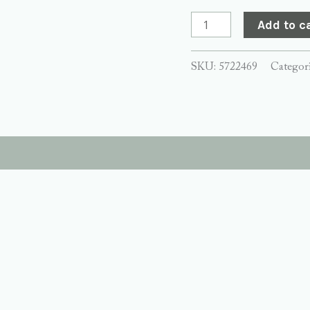
Add to c
SKU:
5722469
Categor