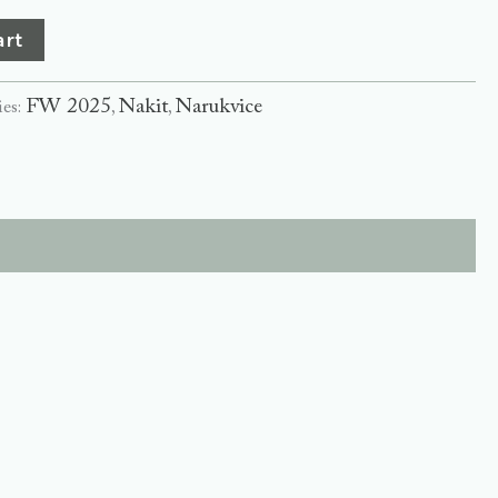
art
FW 2025
Nakit
Narukvice
ies:
,
,