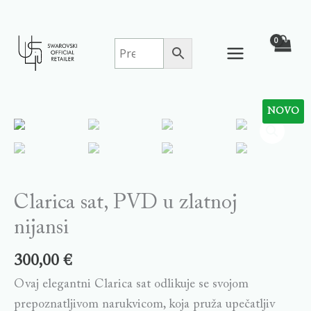
Skip
to
content
NOVO
Clarica
sat,
PVD
u
zlatnoj
Clarica sat, PVD u zlatnoj
nijansi
nijansi
quantity
300,00
€
Ovaj elegantni Clarica sat odlikuje se svojom
prepoznatljivom narukvicom, koja pruža upečatljiv