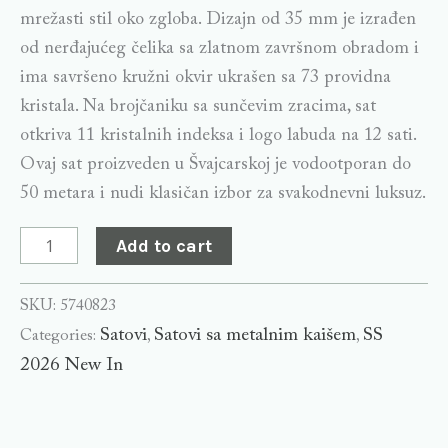
mrežasti stil oko zgloba. Dizajn od 35 mm je izrađen
od nerđajućeg čelika sa zlatnom završnom obradom i
ima savršeno kružni okvir ukrašen sa 73 providna
kristala. Na brojčaniku sa sunčevim zracima, sat
otkriva 11 kristalnih indeksa i logo labuda na 12 sati.
Ovaj sat proizveden u Švajcarskoj je vodootporan do
50 metara i nudi klasičan izbor za svakodnevni luksuz.
Add to cart
SKU:
5740823
Satovi
Satovi sa metalnim kaišem
SS
Categories:
,
,
2026 New In