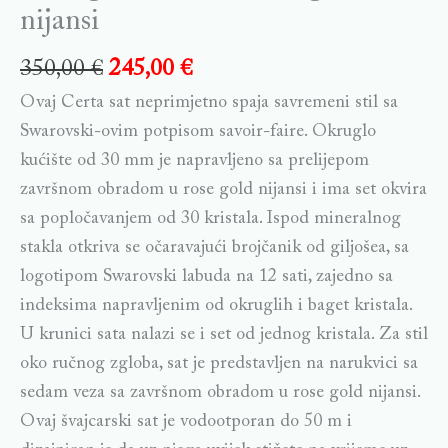
nijansi
350,00
€
245,00
€
Ovaj Certa sat neprimjetno spaja savremeni stil sa
Swarovski-ovim potpisom savoir-faire. Okruglo
kućište od 30 mm je napravljeno sa prelijepom
završnom obradom u rose gold nijansi i ima set okvira
sa popločavanjem od 30 kristala. Ispod mineralnog
stakla otkriva se očaravajući brojčanik od giljošea, sa
logotipom Swarovski labuda na 12 sati, zajedno sa
indeksima napravljenim od okruglih i baget kristala.
U krunici sata nalazi se i set od jednog kristala. Za stil
oko ručnog zgloba, sat je predstavljen na narukvici sa
sedam veza sa završnom obradom u rose gold nijansi.
Ovaj švajcarski sat je vodootporan do 50 m i