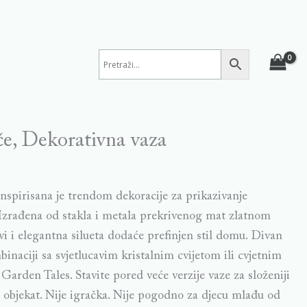
če, Dekorativna vaza
nspirisana je trendom dekoracije za prikazivanje
 Izrađena od stakla i metala prekrivenog mat zlatnom
vi i elegantna silueta dodaće prefinjen stil domu. Divan
inaciji sa svjetlucavim kristalnim cvijetom ili cvjetnim
arden Tales. Stavite pored veće verzije vaze za složeniji
objekat. Nije igračka. Nije pogodno za djecu mlađu od