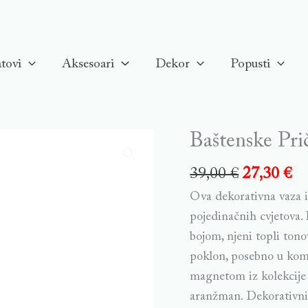
tovi
Aksesoari
Dekor
Popusti
Baštenske Pri
39,00
€
27,30
€
Ova dekorativna vaza i
pojedinačnih cvjetova.
bojom, njeni topli tono
poklon, posebno u komb
magnetom iz kolekcije G
aranžman. Dekorativni 