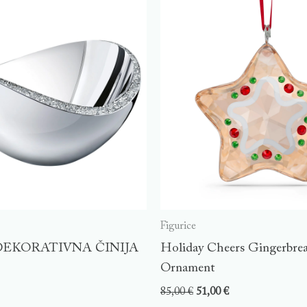
Figurice
EKORATIVNA ČINIJA
Holiday Cheers Gingerbrea
Ornament
85,00
€
51,00
€