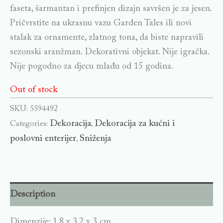
faseta, šarmantan i prefinjen dizajn savršen je za jesen.
Pričvrstite na ukrasnu vazu Garden Tales ili novi
stalak za ornamente, zlatnog tona, da biste napravili
sezonski aranžman. Dekorativni objekat. Nije igračka.
Nije pogodno za djecu mlađu od 15 godina.
Out of stock
SKU:
5594492
Dekoracija
Dekoracija za kućni i
Categories:
,
poslovni enterijer
Sniženja
,
Description
Dimenzije: 1.8 x 3.2 x 3 cm