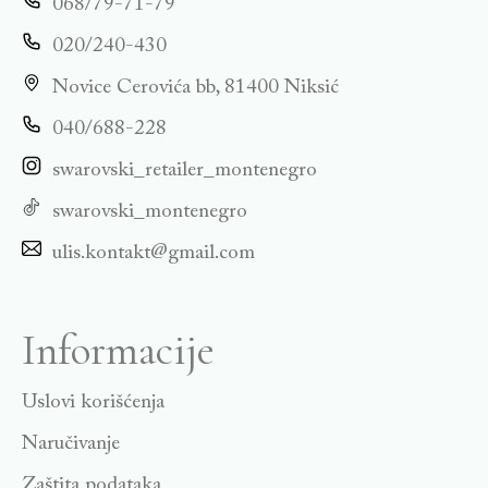
068/79-71-79
020/240-430
Novice Cerovića bb, 81400 Niksić
040/688-228
swarovski_retailer_montenegro
swarovski_montenegro
ulis.kontakt@gmail.com
Informacije
Uslovi korišćenja
Naručivanje
Zaštita podataka