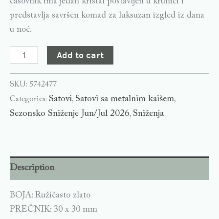
časovnik ima jedan kristal postavljen u krunici i
predstavlja savršen komad za luksuzan izgled iz dana
u noć.
Add to cart
SKU:
5742477
Satovi
Satovi sa metalnim kaišem
Categories:
,
,
Sezonsko Sniženje Jun/Jul 2026
Sniženja
,
Description
BOJA: Ružičasto zlato
PREČNIK: 30 x 30 mm