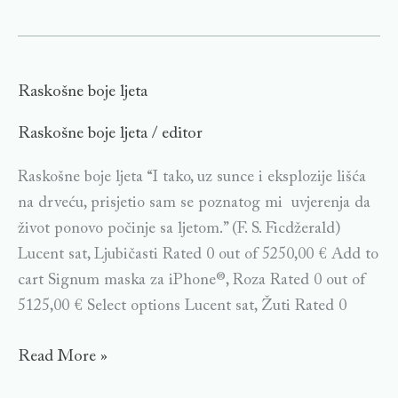
Raskošne
Raskošne boje ljeta
boje
Raskošne boje ljeta
editor
/
ljeta
Raskošne boje ljeta “I tako, uz sunce i eksplozije lišća
na drveću, prisjetio sam se poznatog mi uvjerenja da
život ponovo počinje sa ljetom.” (F. S. Ficdžerald)
Lucent sat, Ljubičasti Rated 0 out of 5250,00 € Add to
cart Signum maska za iPhone®, Roza Rated 0 out of
5125,00 € Select options Lucent sat, Žuti Rated 0
Read More »