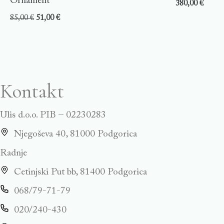
Ornament
380,00
€
85,00
€
51,00
€
Kontakt
Ulis d.o.o. PIB – 02230283
Njegoševa 40, 81000 Podgorica
Radnje
Cetinjski Put bb, 81400 Podgorica
068/79-71-79
020/240-430