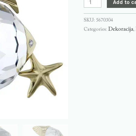
Add to c
SKU:
5670304
Dekoracija
Categories:
,