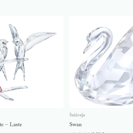
Sniženja
te – Laste
Swan