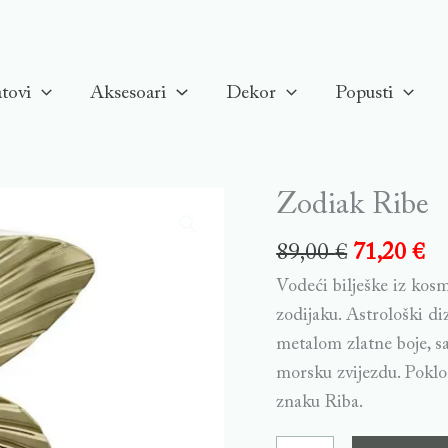
tovi
Aksesoari
Dekor
Popusti
Zodiak Ribe
Zodiak
Ribe
89,00
€
71,20
€
quantity
Vodeći bilješke iz kos
zodijaku. Astrološki d
metalom zlatne boje, sa
morsku zvijezdu. Poklo
znaku Riba.