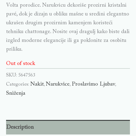
Volta porodice. Narukvicu dekoriše prozirni kristalni
pavé, dok je dizajn u obliku mašne u sredini elegantno
ukrašen drugim prozirnim kamenjem koristeći
tehniku ​​chattonage. Nosite ovaj dragulj kako biste dali
izgled moderne elegancije ili ga poklonite za osobitu
priliku.
Out of stock
SKU:
5647563
Nakit
Narukvice
Proslavimo Ljubav
Categories:
,
,
,
Sniženja
Description