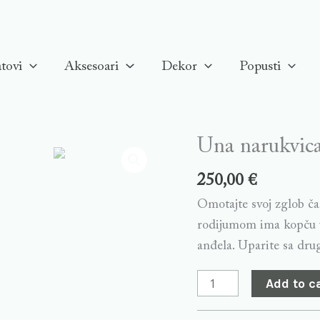
tovi
Aksesoari
Dekor
Popusti
Una narukvica
Una
narukvica,
250,00
€
Bijela,
Omotajte svoj zglob ča
Rodinirano
rodijumom ima kopču u 
quantity
anđela. Uparite sa dru
Add to c