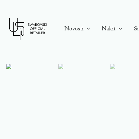
Skip
to
content
Novosti
Nakit
Sa