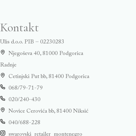
Kontakt
Ulis d.o.o. PIB – 02230283
Njegoševa 40, 81000 Podgorica
Radnje
Cetinjski Put bb, 81400 Podgorica
068/79-71-79
020/240-430
Novice Cerovića bb, 81400 Niksić
040/688-228
swarovski_retailer_montenegro