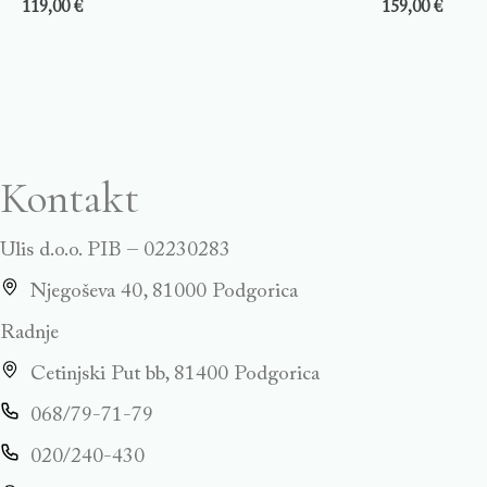
119,00
€
159,00
€
Kontakt
Ulis d.o.o. PIB – 02230283
Njegoševa 40, 81000 Podgorica
Radnje
Cetinjski Put bb, 81400 Podgorica
068/79-71-79
020/240-430