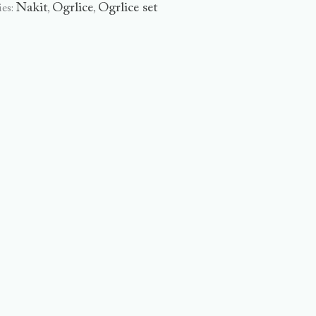
Nakit
Ogrlice
Ogrlice set
ies:
,
,