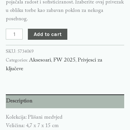
pojačala radost i sofisticiranost. Izaberite ovaj privezak
u obliku torbe kao zabavan poklon za nekoga
posebnog.
Add to cart
SKU:
5734069
Aksesoari
FW 2025
Privjesci za
Categories:
,
,
ključeve
Description
Kolekcija: Plišani medvjed
Veličina: 4,7 x 7 x 15 cm