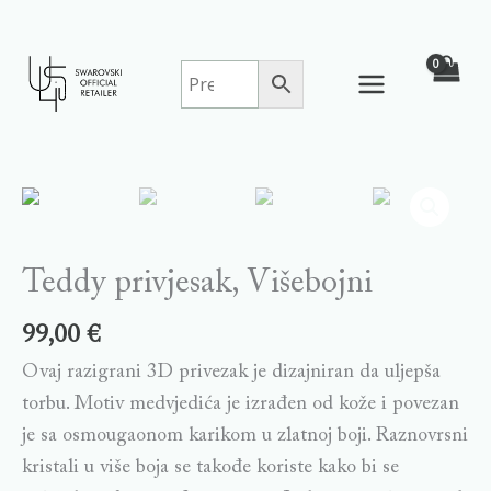
Skip
to
content
Teddy
privjesak,
Višebojni
quantity
Teddy privjesak, Višebojni
99,00
€
Ovaj razigrani 3D privezak je dizajniran da uljepša
torbu. Motiv medvjedića je izrađen od kože i povezan
je sa osmougaonom karikom u zlatnoj boji. Raznovrsni
kristali u više boja se takođe koriste kako bi se