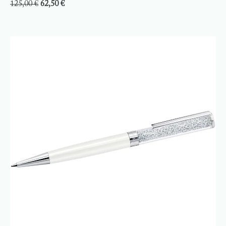
125,00
€
62,50
€