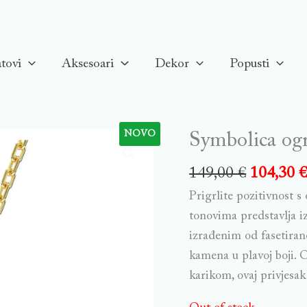
tovi
Aksesoari
Dekor
Popusti
NOVO
Symbolica ogr
149,00
€
104,30
Prigrlite pozitivnost 
tonovima predstavlja i
izrađenim od fasetiran
kamena u plavoj boji. 
karikom, ovaj privjesak