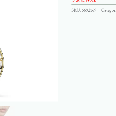
Out of stock
SKU:
5692169
Categor