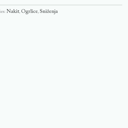
Nakit
Ogrlice
Sniženja
ies:
,
,