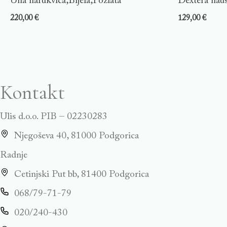
Una narukvica,Bijela,Pozlata
Dextera nau
220,00
€
129,00
€
Kontakt
Ulis d.o.o. PIB – 02230283
Njegoševa 40, 81000 Podgorica
Radnje
Cetinjski Put bb, 81400 Podgorica
068/79-71-79
020/240-430