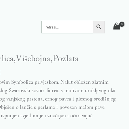
lica,Višebojna,Pozlata
€
s ovim Symbolica privjeskom. Nakit obložen zlatnim
zlog Swarovski savoir-fairea, s motivom urokljivog oka
og vanjskog prstena, crnog pavéa i plesnog središnjeg
Obješen o lančić s perlama i povezan malom pavé
 ispunjen svjetlom je i značajan i očaravajuć.