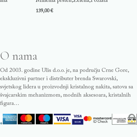
rana
Millenia prsten,Zelena,Pozlata
139,00
€
O nama
Od 2003. godine Ulis d.o.o. je, na području Crne Gore,
ekskluzivni partner i distributer brenda Swarovski,
svjetskog lidera u proizvodnji kristalnog nakita, satova sa
švajcarskim mehanizmom, modnih aksesoara, kristalnih
figura…