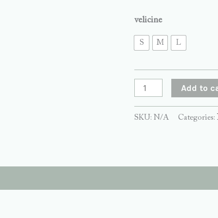
velicine
S
M
L
Add to c
SKU:
N/A
Categories: