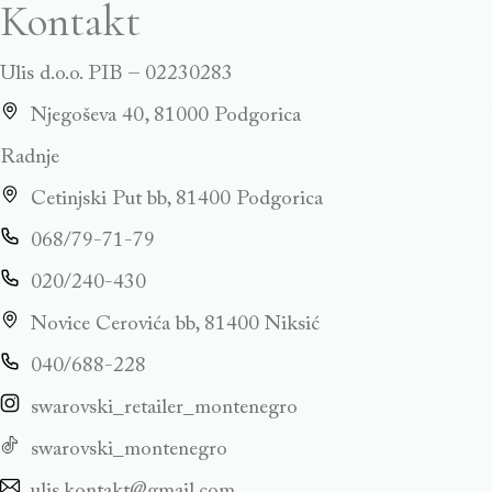
Kontakt
Ulis d.o.o. PIB – 02230283
Njegoševa 40, 81000 Podgorica
Radnje
Cetinjski Put bb, 81400 Podgorica
068/79-71-79
020/240-430
Novice Cerovića bb, 81400 Niksić
040/688-228
swarovski_retailer_montenegro
swarovski_montenegro
ulis.kontakt@gmail.com