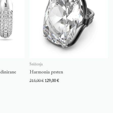
Sniženja
odinirane
Harmonia prsten
215,00
€
129,00
€