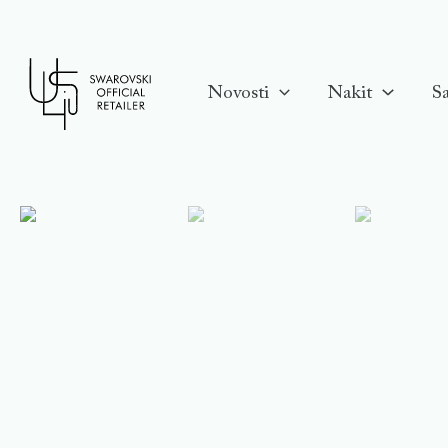
Skip
to
content
Novosti
Nakit
Sa