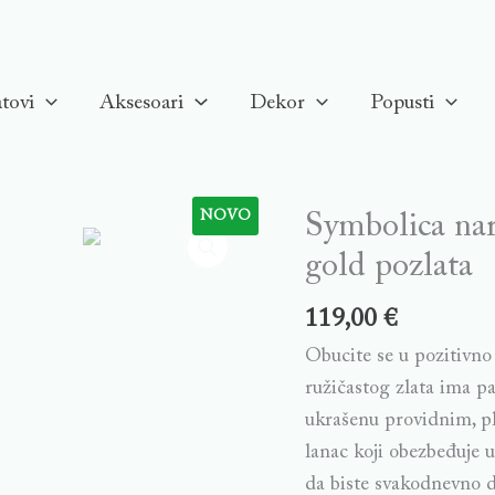
tovi
Aksesoari
Dekor
Popusti
NOVO
Symbolica nar
Symbolica
narukvica,
gold pozlata
Evil
119,00
€
eye,
Višebojna,
Obucite se u pozitivno
Rose-
ružičastog zlata ima p
gold
ukrašenu providnim, pl
pozlata
lanac koji obezbeđuje 
quantity
da biste svakodnevno d