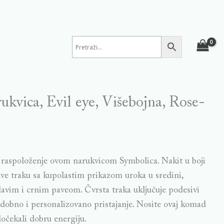
ukvica, Evil eye, Višebojna, Rose-
 raspoloženje ovom narukvicom Symbolica. Nakit u boji
ave traku sa kupolastim prikazom uroka u sredini,
avim i crnim paveom. Čvrsta traka uključuje podesivi
udobno i personalizovano pristajanje. Nosite ovaj komad
očekali dobru energiju.