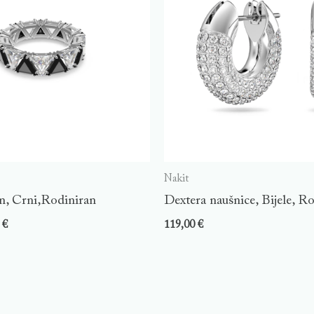
Nakit
n, Crni,Rodiniran
Dextera naušnice, Bijele, R
0
€
119,00
€