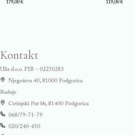
179,00
€
119,00
€
Kontakt
Ulis d.o.o. PIB – 02230283
Njegoševa 40, 81000 Podgorica
Radnje
Cetinjski Put bb, 81400 Podgorica
068/79-71-79
020/240-430