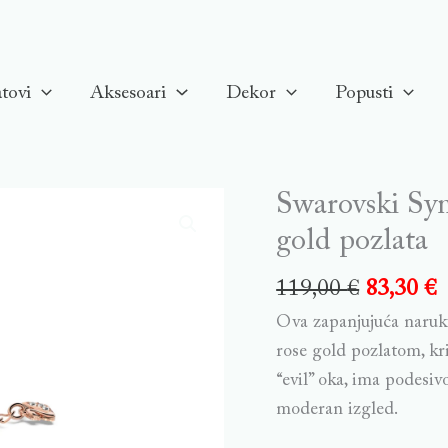
tovi
Aksesoari
Dekor
Popusti
Swarovski Sym
gold pozlata
119,00
€
83,30
€
Ova zapanjujuća naruk
rose gold pozlatom, kri
“evil” oka, ima podesi
moderan izgled.