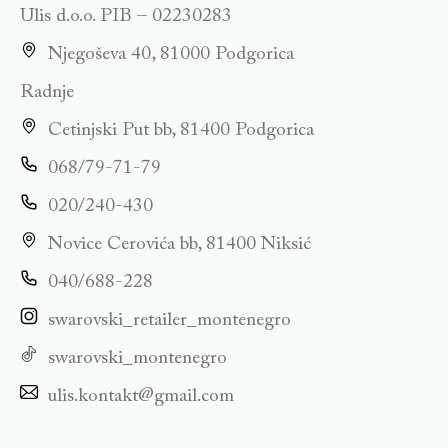
Ulis d.o.o. PIB – 02230283
Njegoševa 40, 81000 Podgorica
Radnje
Cetinjski Put bb, 81400 Podgorica
068/79-71-79
020/240-430
Novice Cerovića bb, 81400 Niksić
040/688-228
swarovski_retailer_montenegro
swarovski_montenegro
ulis.kontakt@gmail.com