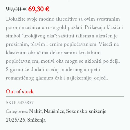
99,00
€
69,30
€
Dokažite svoje modne akreditive sa ovim svestranim
parom naušnica u rose gold pozlati. Prikazuju klasični
simbol “urokljivog oka”; zaštitni talisman ukrašen je
prozirnim, plavim i crnim popločavanjem. Viseći na
klasičnim obručima dekorisanim kristalnim
popločavanjem, motivi oka mogu se ukloniti po želji.
Sigurno će dodati osećaj modernog a opet i
romantičnog glamura čak i najležernijoj odjeći.
Out of stock
SKU:
5425857
Nakit
Naušnice
Sezonsko sniženje
Categories:
,
,
2025/26
Sniženja
,