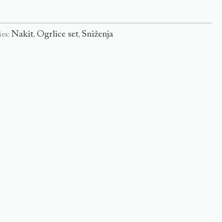
Nakit
Ogrlice set
Sniženja
ies:
,
,