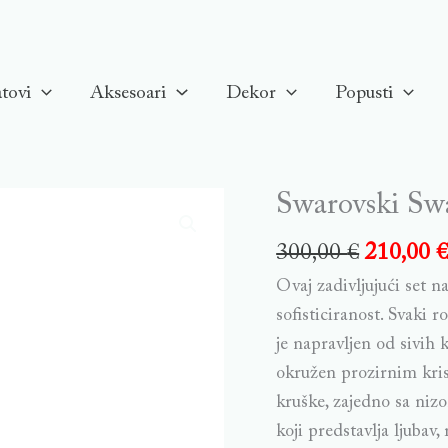
tovi
Aksesoari
Dekor
Popusti
Swarovski Swa
300,00
€
210,00
Ovaj zadivljujući set n
sofisticiranost. Svaki
je napravljen od sivih k
okružen prozirnim kris
kruške, zajedno sa nizo
koji predstavlja ljubav,