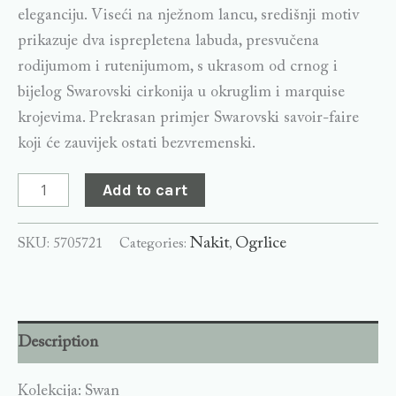
eleganciju. Viseći na nježnom lancu, središnji motiv
prikazuje dva isprepletena labuda, presvučena
rodijumom i rutenijumom, s ukrasom od crnog i
bijelog Swarovski cirkonija u okruglim i marquise
krojevima. Prekrasan primjer Swarovski savoir-faire
koji će zauvijek ostati bezvremenski.
Add to cart
Nakit
Ogrlice
SKU:
5705721
Categories:
,
Description
Kolekcija: Swan