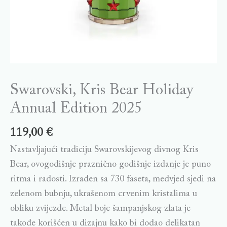
Swarovski, Kris Bear Holiday
Annual Edition 2025
119,00
€
Nastavljajući tradiciju Swarovskijevog divnog Kris
Bear, ovogodišnje praznično godišnje izdanje je puno
ritma i radosti. Izrađen sa 730 faseta, medvjed sjedi na
zelenom bubnju, ukrašenom crvenim kristalima u
obliku zvijezde. Metal boje šampanjskog zlata je
takođe korišćen u dizajnu kako bi dodao delikatan