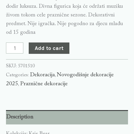
dodir luksuza. Divna figurica koja će održati muziku
živom tokom cele praznične sezone. Dekorativni
predmet. Nije igračka. Nije pogodno za djecu mlađu
od 15 godina
Add to cart
SKU:
5701510
Dekoracija
Novogodišnje dekoracije
Categories:
,
2025
Praznične dekoracije
,
Description
Kolekcija: Kris Bear