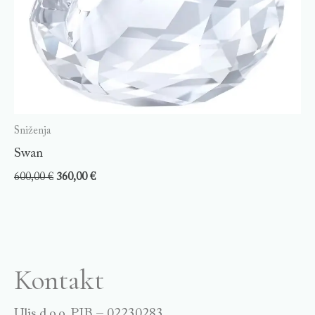
Sniženja
Swan
600,00
€
360,00
€
Kontakt
Ulis d.o.o. PIB – 02230283