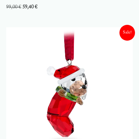
99,00
€
59,40
€
Sale!