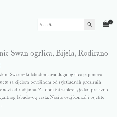
nic Swan ogrlica, Bijela, Rodirano
€
skim Swarovski labudom, ova duga ogrlica je ponovo
iluetu sa cijelom površinom od svjetlucavih prozirnih
 osnovi od rodijuma. Za dodatni zaokret , jedan precizno
legantnog labudovog vrata. Nosite ovaj komad i osjetite
 .