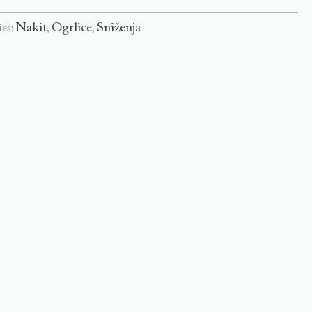
Nakit
Ogrlice
Sniženja
ies:
,
,