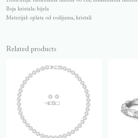
Dimenzija: minimalna dužina 66 cm, maksimalna dužina 
Boja kristala: bijela
Materijal: oplata od rodijuma, kristali
Related products