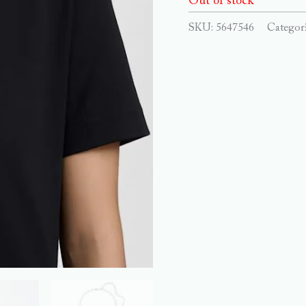
Out of stock
SKU:
5647546
Categor