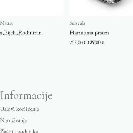
 Matrix
Sniženja
n,Bijela,Rodiniran
Harmonia prsten
215,00
€
129,00
€
Informacije
Uslovi korišćenja
Naručivanje
Zaštita podataka