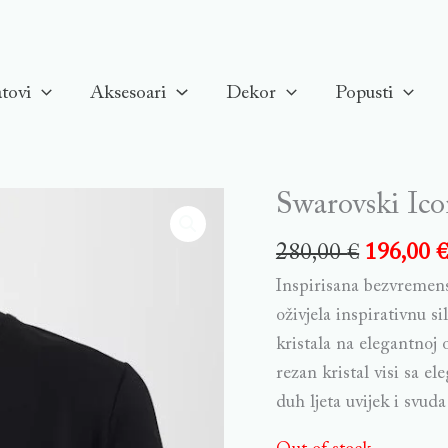
tovi
Aksesoari
Dekor
Popusti
Swarovski Ico
280,00
€
196,00
Inspirisana bezvremen
oživjela inspirativnu s
kristala na elegantnoj
rezan kristal visi sa e
duh ljeta uvijek i svuda