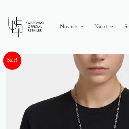
Skip
to
content
Novosti
Nakit
Sa
Sale!