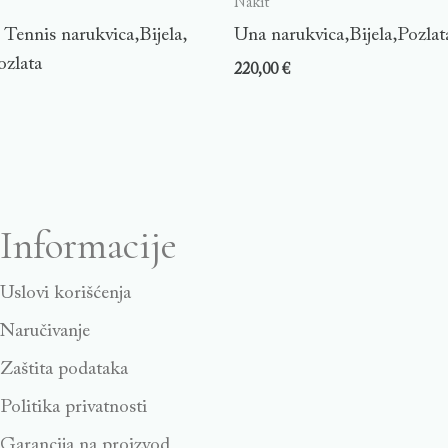
Nakit
Tennis narukvica,Bijela,
Una narukvica,Bijela,Pozlat
ozlata
220,00
€
Informacije
Uslovi korišćenja
Naručivanje
Zaštita podataka
Politika privatnosti
Garancija na proizvod