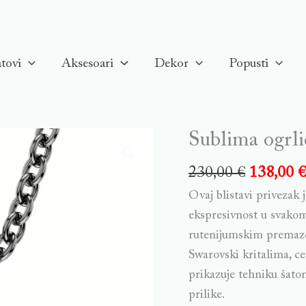
tovi
Aksesoari
Dekor
Popusti
Sublima ogrli
230,00
€
138,00
Ovaj blistavi privezak j
ekspresivnost u svakom
rutenijumskim premazom
Swarovski kritalima, c
prikazuje tehniku šaton
prilike.