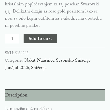
kristalnim popločavanjem za taj poseban Swarovski
sjaj. Delikatni dizajn sa rose gold pozlatom lako se
nosi sa bilo kojim outfitom za svakodnevnu upotrebu
ili posebne prilike .
Add to cart
SKU:
5383938
Nakit
Naušnice
Sezonsko Sniženje
Categories:
,
,
Jun/Jul 2026
Sniženja
,
Description
Dimenzija: dužina 3.5 cm