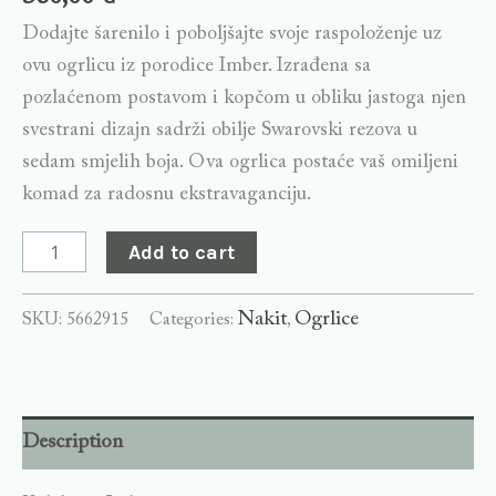
Dodajte šarenilo i poboljšajte svoje raspoloženje uz
ovu ogrlicu iz porodice Imber. Izrađena sa
pozlaćenom postavom i kopčom u obliku jastoga njen
svestrani dizajn sadrži obilje Swarovski rezova u
sedam smjelih boja. Ova ogrlica postaće vaš omiljeni
komad za radosnu ekstravaganciju.​
Add to cart
Nakit
Ogrlice
SKU:
5662915
Categories:
,
Description