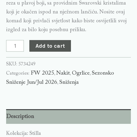
reza u plavoj boji, sa providnim Swarovski kristalima
koji je okačen ispod na nježnom lančiću. Nosite ovaj
komad koji privlači svjetlost kako biste osvijetlili svoj
izgled za bilo koju posebnu priliku.
Add to cart
SKU:
5734249
FW 2025
Nakit
Ogrlice
Sezonsko
Categories:
,
,
,
Sniženje Jun/Jul 2026
Sniženja
,
Description
Kolekcija: Stilla