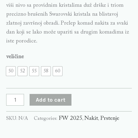
viši nivo sa providnim kristalima duž drške i triom
precizno brušenih Swarovski kristala na blistavoj
zlatnoj završnoj obradi. Prelep komad nakita za svaki
dan koji se lako može upariti sa drugim komadima iz
iste porodice.
veličine
50
52
55
58
60
Add to cart
FW 2025
Nakit
Prstenje
SKU:
N/A
Categories:
,
,