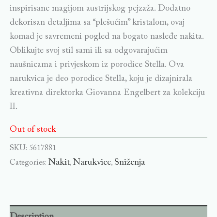
inspirisane magijom austrijskog pejzaža. Dodatno
dekorisan detaljima sa “plešućim” kristalom, ovaj
komad je savremeni pogled na bogato nasleđe nakita.
Oblikujte svoj stil sami ili sa odgovarajućim
naušnicama i privjeskom iz porodice Stella. Ova
narukvica je deo porodice Stella, koju je dizajnirala
kreativna direktorka Giovanna Engelbert za kolekciju
II.
Out of stock
SKU:
5617881
Nakit
Narukvice
Sniženja
Categories:
,
,
Description