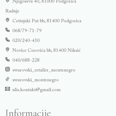
Njegoševa 40, 81000 Podgorica
Radnje
Cetinjski Put bb, 81400 Podgorica
068/79-71-79
020/240-430
Novice Cerovića bb, 81400 Niksić
040/688-228
swarovski_retailer_montenegro
swarovski_montenegro
ulis.kontakt@gmail.com
Informacije