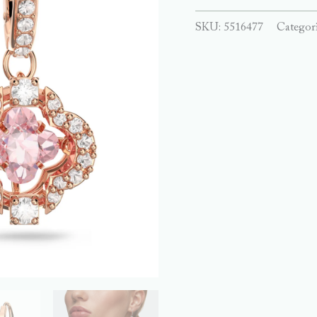
SKU:
5516477
Categor