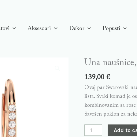
tovi
Aksesoari
Dekor
Popusti
Una naušnice,
Una
naušnice,
139,00
€
Pink,
Ovaj par Swarovski nau
Rose
lista. Svaki komad je o
Gold
kombinovanim sa rose 
pozlata
Savršen poklon za nek
quantity
Add to c