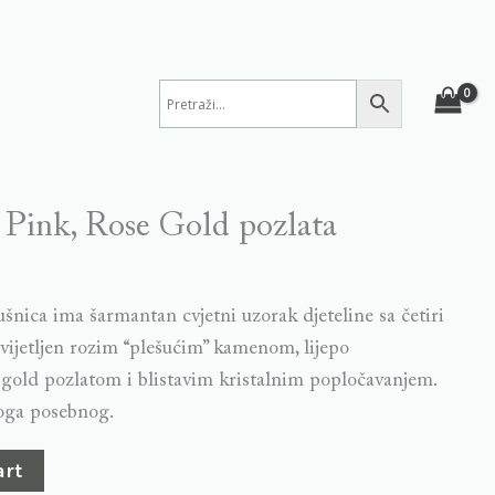
 Pink, Rose Gold pozlata
šnica ima šarmantan cvjetni uzorak djeteline sa četiri
svijetljen rozim “plešućim” kamenom, lijepo
gold pozlatom i blistavim kristalnim popločavanjem.
oga posebnog.
art