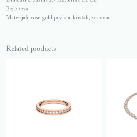
Dimenzija: dužina 2,7 cm, širina 1,1 cm
Boja: roza
Materijali: rose gold pozlata, kristali, zirconia
Related products