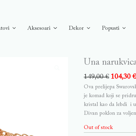
tovi
Aksesoari
Dekor
Popusti
Una narukvica
149,00
€
104,30
Ova prelijepa Swarovski
je komad koji se pridru
kristal kao da lebdi i 
Divan poklon za voljenu
Out of stock