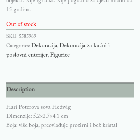
objekat. Nije igračka. Nije pogodno za djecu mlađu od
15 godina.
Out of stock
SKU:
5585969
Dekoracija
Dekoracija za kućni i
Categories:
,
poslovni enterijer
Figurice
,
Description
Hari Poterova sova Hedwig
Dimenzije: 5.2×2.7×4.1 cm
Boja: više boja, preovlađuje prozirni i bež kristal