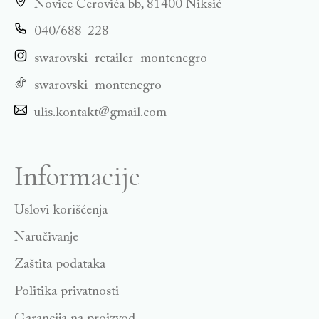
Novice Cerovića bb, 81400 Niksić
040/688-228
swarovski_retailer_montenegro
swarovski_montenegro
ulis.kontakt@gmail.com
Informacije
Uslovi korišćenja
Naručivanje
Zaštita podataka
Politika privatnosti
Garancija na proizvod