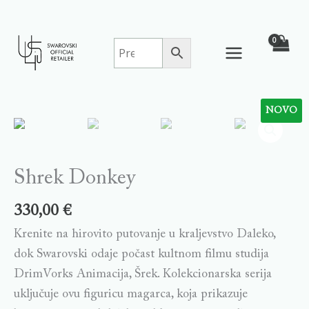
Skip
to
content
NOVO
Shrek
Donkey
quantity
Shrek Donkey
330,00
€
Krenite na hirovito putovanje u kraljevstvo Daleko,
dok Swarovski odaje počast kultnom filmu studija
DrimVorks Animacija, Šrek. Kolekcionarska serija
uključuje ovu figuricu magarca, koja prikazuje