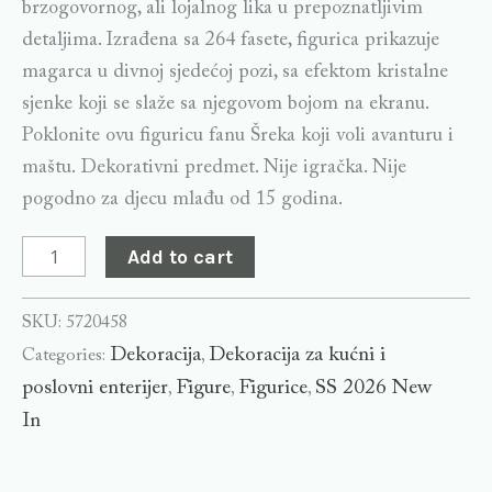
brzogovornog, ali lojalnog lika u prepoznatljivim
detaljima. Izrađena sa 264 fasete, figurica prikazuje
magarca u divnoj sjedećoj pozi, sa efektom kristalne
sjenke koji se slaže sa njegovom bojom na ekranu.
Poklonite ovu figuricu fanu Šreka koji voli avanturu i
maštu. Dekorativni predmet. Nije igračka. Nije
pogodno za djecu mlađu od 15 godina.
Add to cart
SKU:
5720458
Dekoracija
Dekoracija za kućni i
Categories:
,
poslovni enterijer
Figure
Figurice
SS 2026 New
,
,
,
In