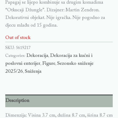
Papagaj se lijepo kombinuje sa drugim komadima
“Otkucaji Džungle”. Dizajner: Martin Zendron.
Dekorativni objekat. Nije igračka. Nije pogodno za
djecu mlađu od 15 godina.
Out of stock
SKU:
5619217
Dekoracija
Dekoracija za kućni i
Categories:
,
poslovni enterijer
Figure
Sezonsko sniženje
,
,
2025/26
Sniženja
,
Description
Dimenzija: Visina 3.7 cm, dužina 8.7 cm, širina 8.7 cm