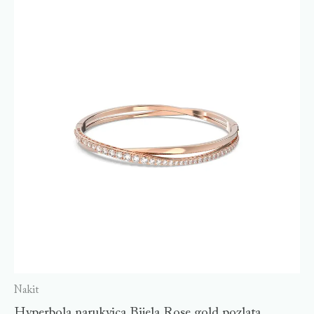
Nakit
Hyperbola narukvica,Bijela,Rose gold pozlata