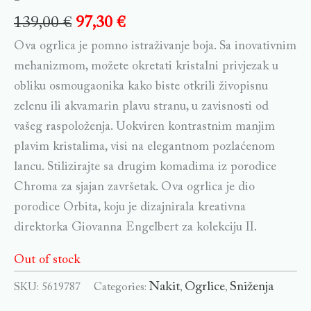
139,00
€
97,30
€
Ova ogrlica je pomno istraživanje boja. Sa inovativnim
mehanizmom, možete okretati kristalni privjezak u
obliku osmougaonika kako biste otkrili živopisnu
zelenu ili akvamarin plavu stranu, u zavisnosti od
vašeg raspoloženja. Uokviren kontrastnim manjim
plavim kristalima, visi na elegantnom pozlaćenom
lancu. Stilizirajte sa drugim komadima iz porodice
Chroma za sjajan završetak. Ova ogrlica je dio
porodice Orbita, koju je dizajnirala kreativna
direktorka Giovanna Engelbert za kolekciju II.
Out of stock
Nakit
Ogrlice
Sniženja
SKU:
5619787
Categories:
,
,