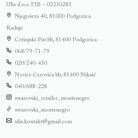
Ulis d.o.o. PIB – 02230283
Njegoševa 40, 81000 Podgorica
Radnje
Cetinjski Put bb, 81400 Podgorica
068/79-71-79
020/240-430
Novice Cerovića bb, 81400 Niksić
040/688-228
swarovski_retailer_montenegro
swarovski_montenegro
ulis.kontakt@gmail.com