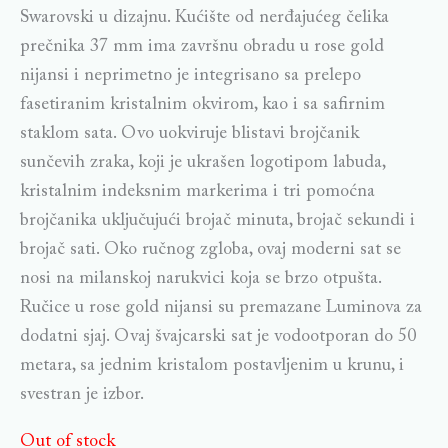
Swarovski u dizajnu. Kućište od nerđajućeg čelika
prečnika 37 mm ima završnu obradu u rose gold
nijansi i neprimetno je integrisano sa prelepo
fasetiranim kristalnim okvirom, kao i sa safirnim
staklom sata. Ovo uokviruje blistavi brojčanik
sunčevih zraka, koji je ukrašen logotipom labuda,
kristalnim indeksnim markerima i tri pomoćna
brojčanika uključujući brojač minuta, brojač sekundi i
brojač sati. Oko ručnog zgloba, ovaj moderni sat se
nosi na milanskoj narukvici koja se brzo otpušta.
Ručice u rose gold nijansi su premazane Luminova za
dodatni sjaj. Ovaj švajcarski sat je vodootporan do 50
metara, sa jednim kristalom postavljenim u krunu, i
svestran je izbor.
Out of stock