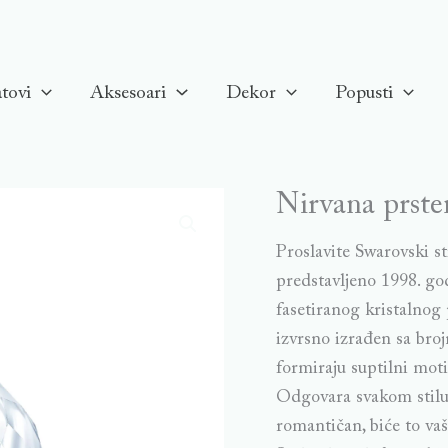
tovi
Aksesoari
Dekor
Popusti
Nirvana prste
Proslavite Swarovski st
predstavljeno 1998. go
fasetiranog kristalnog 
izvrsno izrađen sa bro
formiraju suptilni mot
Odgovara svakom stilu
romantičan, biće to va