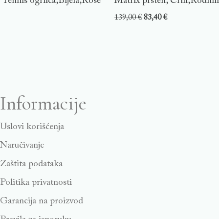
Tennis ogrlica,Bijela,Rose
Matrix prsten, Crni,Rodini
139,00
€
83,40
€
Informacije
Uslovi korišćenja
Naručivanje
Zaštita podataka
Politika privatnosti
Garancija na proizvod