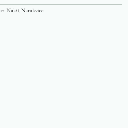
Nakit
Narukvice
ies:
,