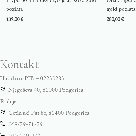
Hyperbola narukvica,Bijela, Rose gold
Una Angelic 
pozlata
gold pozlata
139,00
€
280,00
€
Kontakt
Ulis d.o.o. PIB – 02230283
Njegoševa 40, 81000 Podgorica
Radnje
Cetinjski Put bb, 81400 Podgorica
068/79-71-79