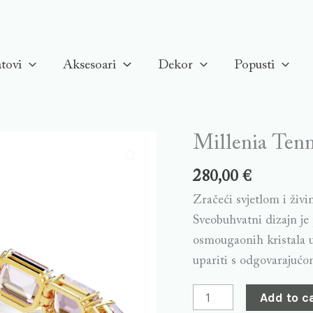
tovi
Aksesoari
Dekor
Popusti
Millenia Tenni
Millenia
Tennis
280,00
€
narukvica,
Zračeći svjetlom i živi
Ljubičasta,
Sveobuhvatni dizajn je
Pozlata
osmougaonih kristala u 
quantity
upariti s odgovarajuć
Add to c