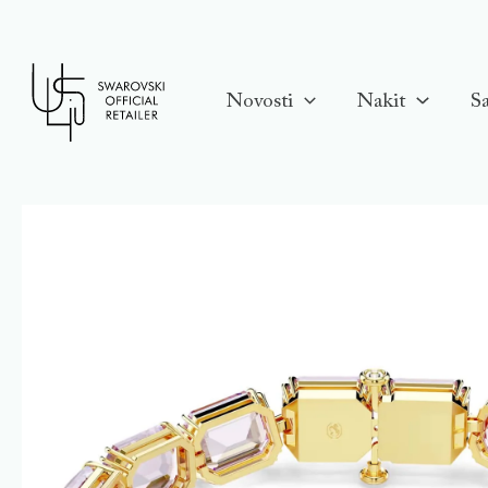
Skip
to
content
Novosti
Nakit
Sa