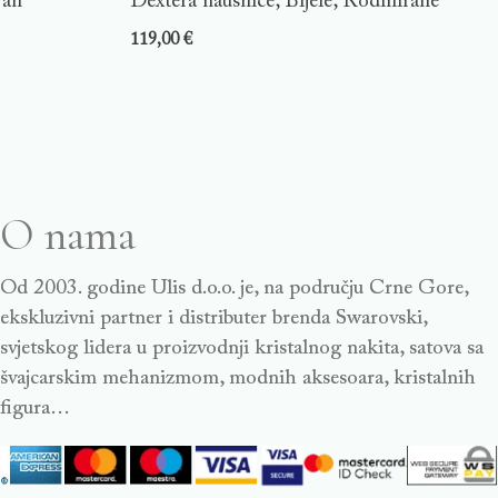
ran
Dextera naušnice, Bijele, Rodinirane
119,00
€
O nama
Od 2003. godine Ulis d.o.o. je, na području Crne Gore,
ekskluzivni partner i distributer brenda Swarovski,
svjetskog lidera u proizvodnji kristalnog nakita, satova sa
švajcarskim mehanizmom, modnih aksesoara, kristalnih
figura…