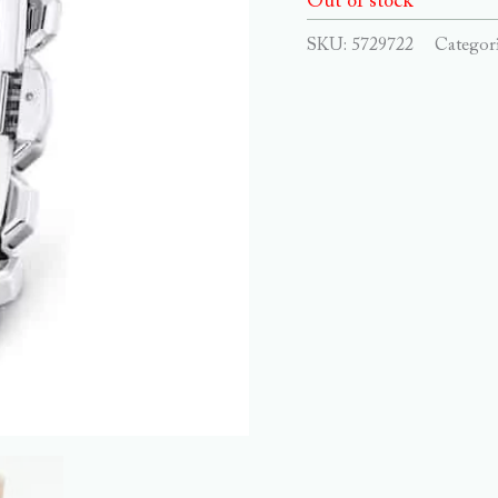
Out of stock
SKU:
5729722
Categor