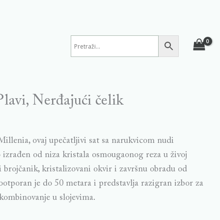
Plavi, Nerđajući čelik
illenia, ovaj upečatljivi sat sa narukvicom nudi
to izrađen od niza kristala osmougaonog reza u živoj
vi brojčanik, kristalizovani okvir i završnu obradu od
ootporan je do 50 metara i predstavlja razigran izbor za
 kombinovanje u slojevima.