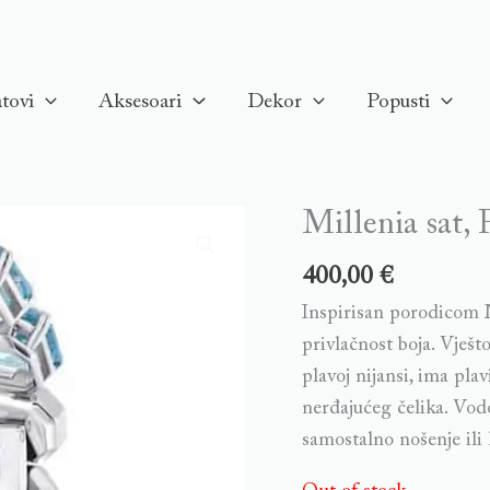
tovi
Aksesoari
Dekor
Popusti
Millenia sat, 
400,00
€
Inspirisan porodicom M
privlačnost boja. Vješ
plavoj nijansi, ima pla
nerđajućeg čelika. Vod
samostalno nošenje ili