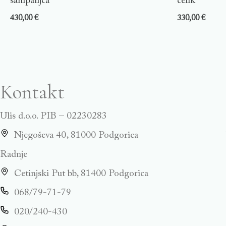
šampanjca
čelik
430,00
€
330,00
€
Kontakt
Ulis d.o.o. PIB – 02230283
Njegoševa 40, 81000 Podgorica
Radnje
Cetinjski Put bb, 81400 Podgorica
068/79-71-79
020/240-430