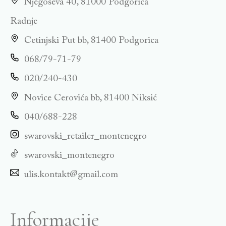
Njegoševa 40, 81000 Podgorica
Radnje
Cetinjski Put bb, 81400 Podgorica
068/79-71-79
020/240-430
Novice Cerovića bb, 81400 Niksić
040/688-228
swarovski_retailer_montenegro
swarovski_montenegro
ulis.kontakt@gmail.com
Informacije