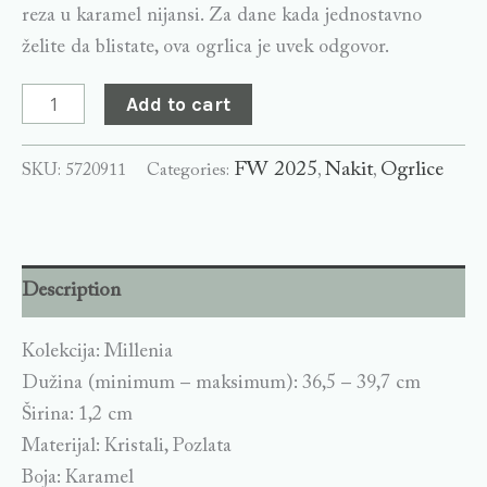
reza u karamel nijansi. Za dane kada jednostavno
želite da blistate, ova ogrlica je uvek odgovor.
Add to cart
FW 2025
Nakit
Ogrlice
SKU:
5720911
Categories:
,
,
Description
Kolekcija: Millenia
Dužina (minimum – maksimum): 36,5 – 39,7 cm
Širina: 1,2 cm
Materijal: Kristali, Pozlata
Boja: Karamel