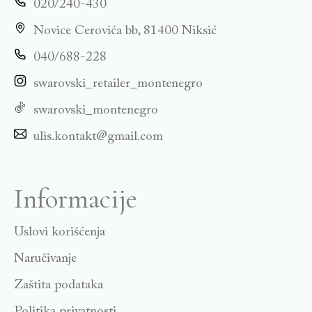
020/240-430
Novice Cerovića bb, 81400 Niksić
040/688-228
swarovski_retailer_montenegro
swarovski_montenegro
ulis.kontakt@gmail.com
Informacije
Uslovi korišćenja
Naručivanje
Zaštita podataka
Politika privatnosti