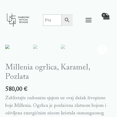
Skip
to
content
Millenia
ogrlica,
Karamel,
Pozlata
Millenia ogrlica, Karamel,
quantity
Pozlata
580,00
€
Zablistajte radosnim sjajem uz ovaj dašak živopisne
boje Millenia. Ogrlica je pozlaćena zlatnom bojom i
oživljena energičnim nizom kristala osmougaonog