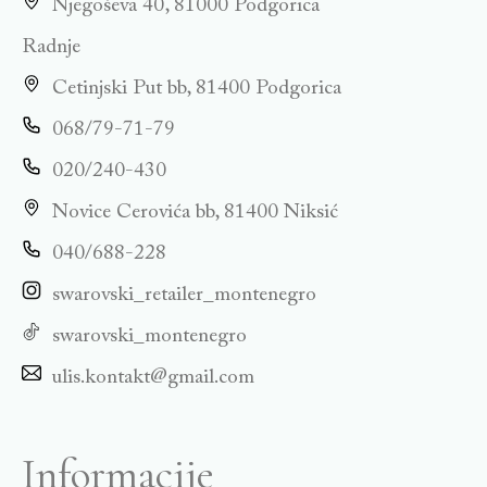
Njegoševa 40, 81000 Podgorica
Radnje
Cetinjski Put bb, 81400 Podgorica
068/79-71-79
020/240-430
Novice Cerovića bb, 81400 Niksić
040/688-228
swarovski_retailer_montenegro
swarovski_montenegro
ulis.kontakt@gmail.com
Informacije