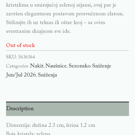
kristalima u smirujućoj zelenoj nijansi, ovaj par je
završen elegantnom postavom presvučenom zlatom.
Stilizujte ih uz teksas ili oštar kroj – sa ovim
svestranim dizajnom sve ide.
Out of stock
SKU:
5636564
Nakit
Naušnice
Sezonsko Sniženje
Categories:
,
,
Jun/Jul 2026
Sniženja
,
Description
Dimenzija: dužina 2.3 cm, širina 1.2 cm
Boja kristala: zelena