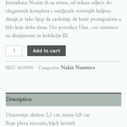
kristalima. Nosite ih sa svime, od teksas odjeće do
elegantnih kompleta i omiljenih večernjih haljina:
dizajn je tako lijep da zaslužuje da bude protagonista u
bilo koje doba dana. Dio porodice Una , ove naušnice
su dizajnirane za kolekciju III.
Add to cart
Nakit
Naušnice
SKU:
5619500
Categories:
,
Description
Dimenzija: dužina 2,3 cm, širina 0,8 cm
Boja: plava zirconia, bijeli kristali