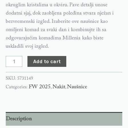
okruglim kristalima u okviru. Pave detalji unose
dodatni sjaj, dok zaobljena poleđina stvara nježan i
bezvremenski izgled. Izaberite ove naušnice kao
omiljeni komad za svaki dan i kombinujte ih sa
odgovarajućim komadima Millenia kako biste
uskladili svoj izgled.
Add to cart
SKU:
5731149
FW 2025
Nakit
Naušnice
Categories:
,
,
Description