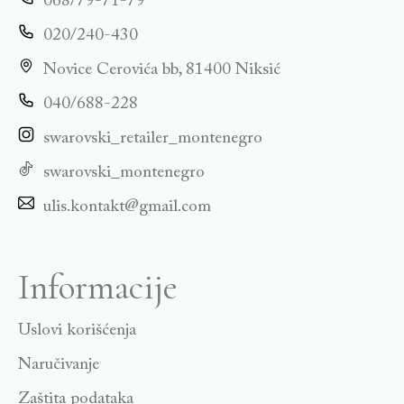
068/79-71-79
020/240-430
Novice Cerovića bb, 81400 Niksić
040/688-228
swarovski_retailer_montenegro
swarovski_montenegro
ulis.kontakt@gmail.com
Informacije
Uslovi korišćenja
Naručivanje
Zaštita podataka