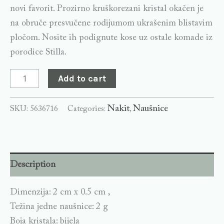
novi favorit. Prozirno kruškorezani kristal okačen je
na obruče presvučene rodijumom ukrašenim blistavim
pločom. Nosite ih podignute kose uz ostale komade iz
porodice Stilla.
Add to cart
Nakit
Naušnice
SKU:
5636716
Categories:
,
Description
Dimenzija: 2 cm x 0.5 cm ,
Težina jedne naušnice: 2 g
Boja kristala: bijela