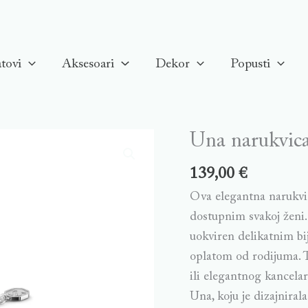
tovi
Aksesoari
Dekor
Popusti
Una narukvica
139,00
€
Ova elegantna narukvic
dostupnim svakoj ženi
uokviren delikatnim b
oplatom od rodijuma. T
ili elegantnog kancela
Una, koju je dizajnira