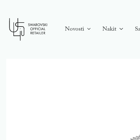
Skip
to
content
Novosti
Nakit
Sa