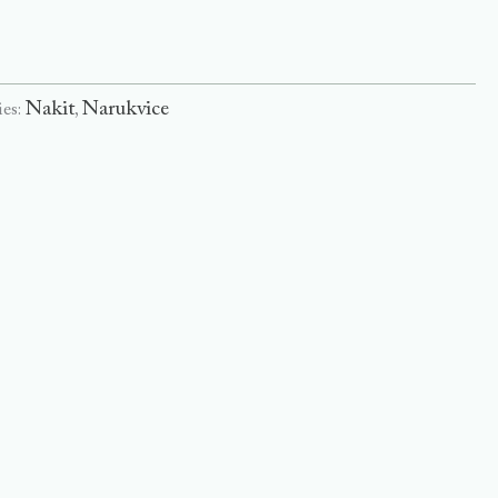
Nakit
Narukvice
ies:
,