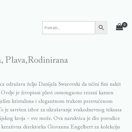
, Plava,Rodinirana
a odražava želju Danijela Swarovski da učini fini nakit
. Ovdje je živopisni plavi osmougaono rezani kamen
ijelim kristalima i elegantnom trakom presvučenom
o je savršen izbor za ukrašavanje svakodnevnog teksasa
rijskog kroja – sve može. Ova narukvica je dio porodice
la kreativna direktorka Giovanna Engelbert za kolekciju