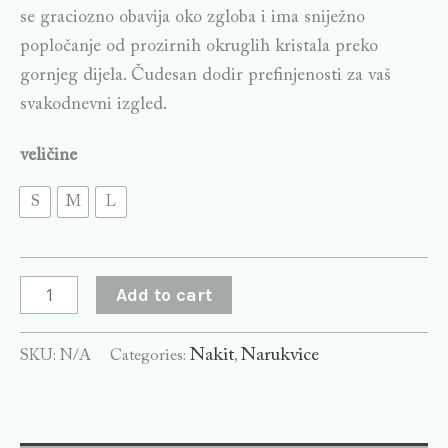
se graciozno obavija oko zgloba i ima sniježno
popločanje od prozirnih okruglih kristala preko
gornjeg dijela. Čudesan dodir prefinjenosti za vaš
svakodnevni izgled.
veličine
S
M
L
Add to cart
Nakit
Narukvice
SKU:
N/A
Categories:
,