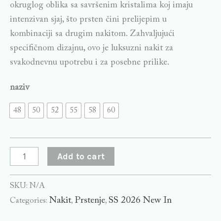
okruglog oblika sa savršenim kristalima koj imaju
intenzivan sjaj, što prsten čini prelijepim u
kombinaciji sa drugim nakitom. Zahvaljujući
specifičnom dizajnu, ovo je luksuzni nakit za
svakodnevnu upotrebu i za posebne prilike.
naziv
48
50
52
55
58
60
Add to cart
SKU:
N/A
Nakit
Prstenje
SS 2026 New In
Categories:
,
,