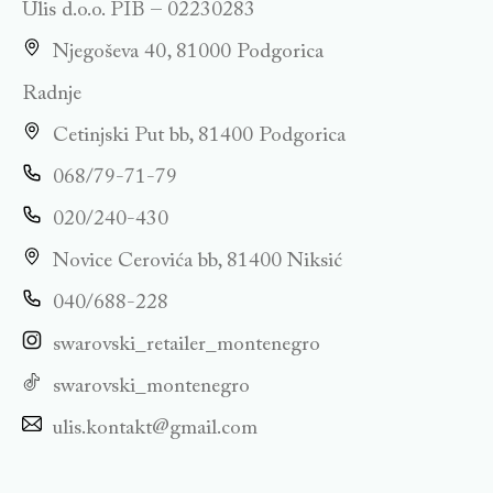
Ulis d.o.o. PIB – 02230283
Njegoševa 40, 81000 Podgorica
Radnje
Cetinjski Put bb, 81400 Podgorica
068/79-71-79
020/240-430
Novice Cerovića bb, 81400 Niksić
040/688-228
swarovski_retailer_montenegro
swarovski_montenegro
ulis.kontakt@gmail.com