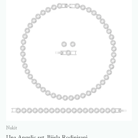
Nakit
Una Angelic set, Bijela,Rodinirani