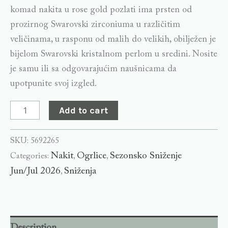
komad nakita u rose gold pozlati ima prsten od
prozirnog Swarovski zirconiuma u ​​različitim
veličinama, u rasponu od malih do velikih, obilježen je
bijelom Swarovski kristalnom perlom u sredini. Nosite
je samu ili sa odgovarajućim naušnicama da
upotpunite svoj izgled.
Add to cart
SKU:
5692265
Nakit
Ogrlice
Sezonsko Sniženje
Categories:
,
,
Jun/Jul 2026
Sniženja
,
Description