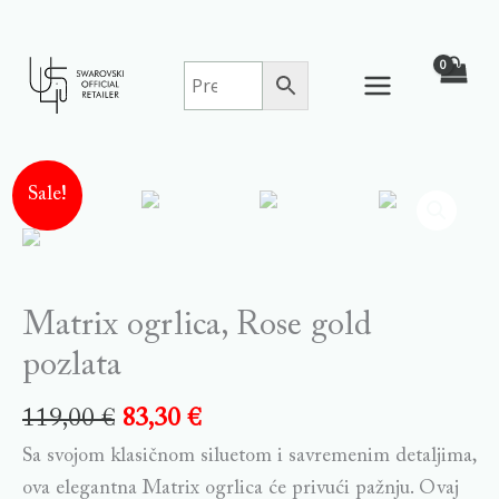
Skip
to
content
Matrix
Sale!
ogrlica,
Rose
gold
pozlata
Matrix ogrlica, Rose gold
quantity
pozlata
119,00
€
83,30
€
Sa svojom klasičnom siluetom i savremenim detaljima,
ova elegantna Matrix ogrlica će privući pažnju. Ovaj