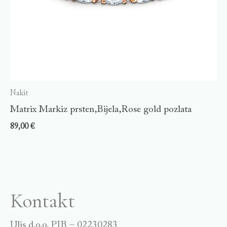
Nakit
Matrix Markiz prsten,Bijela,Rose gold pozlata
89,00
€
Kontakt
Ulis d.o.o. PIB – 02230283